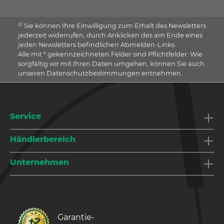
¹⁾ Sie können Ihre Einwilligung zum Erhalt des Newsletters
jederzeit widerrufen, durch Anklicken des am Ende eines
jeden Newsletters befindlichen Abmelden-Links.
Alle mit * gekennzeichneten Felder sind Pflichtfelder. Wie
sorgfältig wir mit Ihren Daten umgehen, können Sie auch
unseren Datenschutzbestimmungen entnehmen.
Service
Händlerbereich
Unternehmen
Garantie­