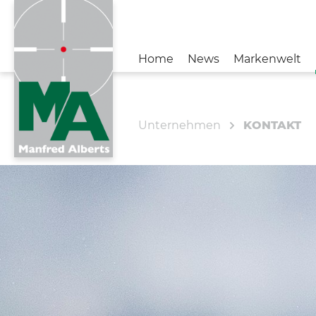
Home
News
Markenwelt
Zur Kategorie News
Zur Kategorie Unternehmen
Unternehmen
KONTAKT
NEUIGKEITEN
BENELLI
#TeamMA
FIOCCHI
KONTAKT
SAKO
AIMPOINT
STOEGER
CHAPUIS ARMES