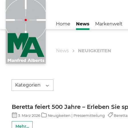
Home
News
Markenwelt
Zur Kategorie News
Zur Kategorie Unternehmen
News
NEUIGKEITEN
NEUIGKEITEN
BENELLI
#TeamMA
FIOCCHI
KONTAKT
SAKO
Kategorien
AIMPOINT
Beretta feiert 500 Jahre – Erleben Sie 
STOEGER
3. März 2026
Neuigkeiten | Pressemitteilung
Beretta
CHAPUIS ARMES
Mehr...