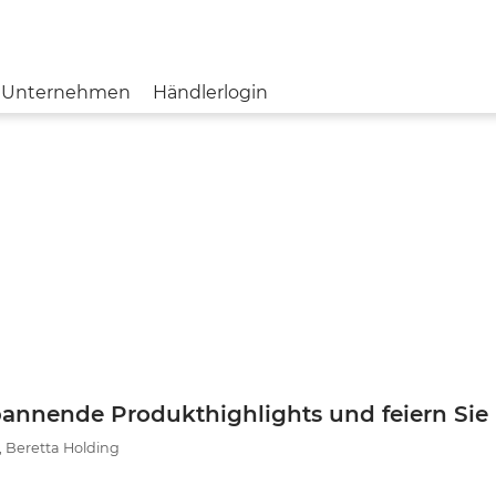
Unternehmen
Händlerlogin
BERETTA
MESSE & EVENTS
JOBS & KARRIERE
BLOG
AKTUELLE 
FRANCHI
IMPRESSUM
DATENSCHU
TIKKA
SVEMKO
spannende Produkthighlights und feiern Sie
STEINER
, Beretta Holding
NORMA