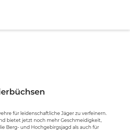
KATALOGE
NEWSLETTER
MEDIENWELT & PARTNER
TZ
tierbüchsen
re für leidenschaftliche Jäger zu verfeinern.
nd bietet jetzt noch mehr Geschmeidigkeit,
 die Berg- und Hochgebirgsjagd als auch für