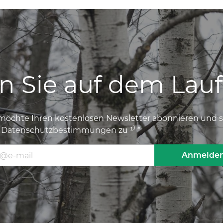
en Sie auf dem Lau
 möchte Ihren kostenlosen Newsletter abonnieren und
n
Datenschutzbestimmungen
zu ¹⁾ *
Adresse
Anmelde