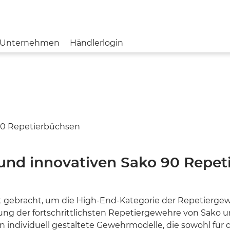
Unternehmen
Händlerlogin
BERETTA
MESSE & EVENTS
JOBS & KARRIERE
BLOG
AKTUELLE 
FRANCHI
IMPRESSUM
DATENSCHU
TIKKA
 und innovativen Sako 90 Repe
SVEMKO
STEINER
t gebracht, um die High-End-Kategorie der Repetiergeweh
ung der fortschrittlichsten Repetiergewehre von Sako u
NORMA
en individuell gestaltete Gewehrmodelle, die sowohl für