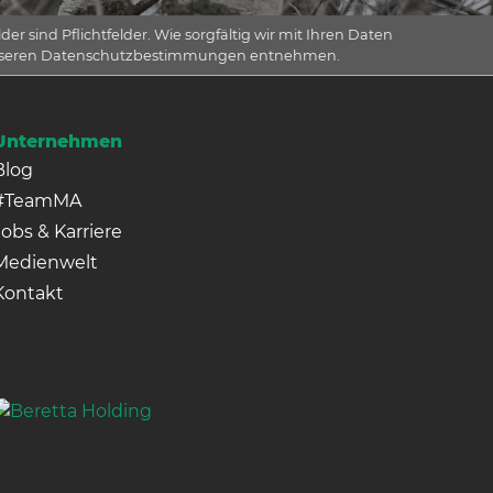
er sind Pflichtfelder. Wie sorgfältig wir mit Ihren Daten
nseren Datenschutzbestimmungen entnehmen.
Unternehmen
Blog
#TeamMA
Jobs & Karriere
Medienwelt
Kontakt