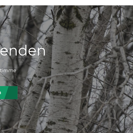
fenden
 stimme
n