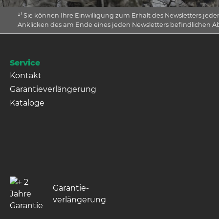
¹⁾ Sie können Ihre Einwilligung zum Erhalt des Newsletters jede
Anklicken des am Ende eines jeden Newsletters befindlichen 
Service
Kontakt
Garantieverlängerung
Kataloge
Garantie­
verlängerung