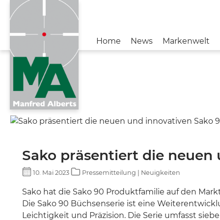
Home
News
Markenwelt
Zur Kategorie News
Zur Kategorie Unternehmen
NEUIGKEITEN
BENELLI
#TeamMA
FIOCCHI
KONTAKT
SAKO
Sako präsentiert die neuen
AIMPOINT
10. Mai 2023
Pressemitteilung | Neuigkeiten
STOEGER
Sako hat die Sako 90 Produktfamilie auf den Mark
Die Sako 90 Büchsenserie ist eine Weiterentwickl
CHAPUIS ARMES
Leichtigkeit und Präzision. Die Serie umfasst sieb