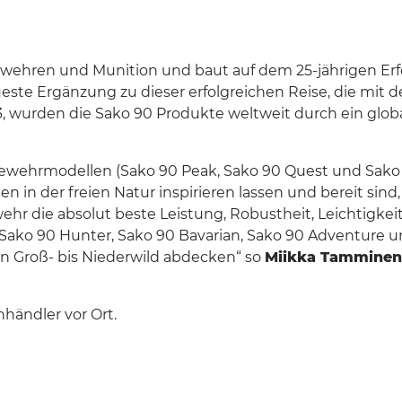
Weitere Marken
 Gewehren und Munition und baut auf dem 25-jährigen Er
ueste Ergänzung zu dieser erfolgreichen Reise, die mit
3, wurden die Sako 90 Produkte weltweit durch ein globa
Gewehrmodellen (Sako 90 Peak, Sako 90 Quest und Sako 9
n in der freien Natur inspirieren lassen und bereit sin
ehr die absolut beste Leistung, Robustheit, Leichtigke
Sako 90 Hunter, Sako 90 Bavarian, Sako 90 Adventure un
on Groß- bis Niederwild abdecken“ so
Miikka Tamminen,
händler vor Ort.