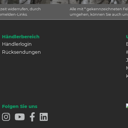
rzeit widerrufen, durch
Alle mit * gekennzeichneten Feld
Abmelden-Links.
umgehen, können Sie auch u
Händlerbereich
Händlerlogin
Rücksendungen
Folgen Sie uns