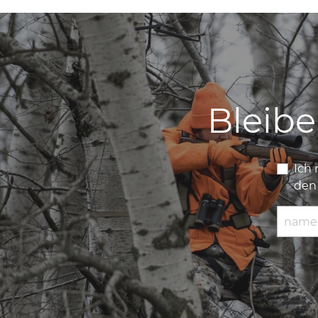
Bleib
Ich
de
E-Mail 