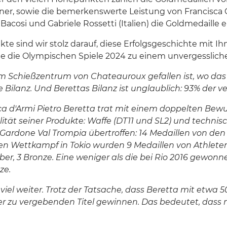
er, sowie die bemerkenswerte Leistung von Francisca C
si und Gabriele Rossetti (Italien) die Goldmedaille e
te sind wir stolz darauf, diese Erfolgsgeschichte mit 
ie die Olympischen Spiele 2024 zu einem unvergesslic
r dem Schießzentrum von Chateauroux gefallen ist, wo d
eine Bilanz. Und Berettas Bilanz ist unglaublich: 93% de
ica d'Armi Pietro Beretta trat mit einem doppelten Bew
ät seiner Produkte: Waffe (DT11 und SL2) und technis
rdone Val Trompia übertroffen: 14 Medaillen von den 15
en Wettkampf in Tokio wurden 9 Medaillen von Athleten 
ilber, 3 Bronze. Eine weniger als die bei Rio 2016 gewon
ze.
iel weiter. Trotz der Tatsache, dass Beretta mit etwa 
r zu vergebenden Titel gewinnen. Das bedeutet, dass n