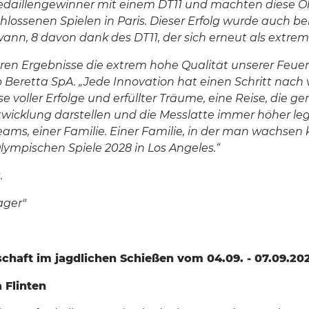
edaillengewinner mit einem DT11 und machten diese Ol
schlossenen Spielen in Paris. Dieser Erfolg wurde auch b
n, 8 davon dank des DT11, der sich erneut als extrem le
, deren Ergebnisse die extrem hohe Qualität unserer Fe
tro Beretta SpA. „Jede Innovation hat einen Schritt nac
ise voller Erfolge und erfüllter Träume, eine Reise, d
twicklung darstellen und die Messlatte immer höher leg
s Teams, einer Familie. Einer Familie, in der man wac
Olympischen Spiele 2028 in Los Angeles.“
.
ager"
haft im jagdlichen Schießen vom 04.09. - 07.09.20
 Flinten