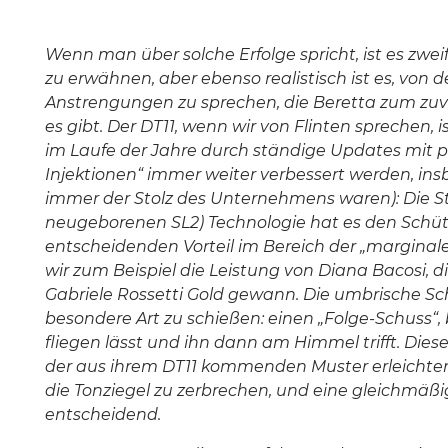
Wenn man über solche Erfolge spricht, ist es zweife
zu erwähnen, aber ebenso realistisch ist es, von 
Anstrengungen zu sprechen, die Beretta zum zuv
es gibt. Der DT11, wenn wir von Flinten sprechen, 
im Laufe der Jahre durch ständige Updates mit p
Injektionen“ immer weiter verbessert werden, insb
immer der Stolz des Unternehmens waren): Die St
neugeborenen SL2) Technologie hat es den Schüt
entscheidenden Vorteil im Bereich der „margina
wir zum Beispiel die Leistung von Diana Bacosi,
Gabriele Rossetti Gold gewann. Die umbrische Sc
besondere Art zu schießen: einen „Folge-Schuss“,
fliegen lässt und ihn dann am Himmel trifft. Diese
der aus ihrem DT11 kommenden Muster erleichtert:
die Tonziegel zu zerbrechen, und eine gleichmäßig
entscheidend.