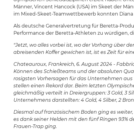
Männer, Vincent Hancock (USA) im Skeet der Männ
im Mixed-Skeet-Teamwettbewerb konnten Diana Baco
Als deutsche Generalvertretung für Beretta-Produk
Performance der Beretta-Athleten zu würdigen, d
"Jetzt, wo alles vorbei ist, wo der Vorhang übe
abreisenden Koffer gewichen ist, ist es Zeit für 
Chateauroux, Frankreich, 6. August 2024 - Fabbr
Können des Schießteams und der absoluten Qualit
rosigsten Vorhersagen für das Unternehmen aus Ga
stellen einen Rekord dar. Beim letzten Olympisch
gleichmäßig verteilt in Dreiergruppen: 3 Gold, 3 S
Unternehmens darstellten: 4 Gold, 4 Silber, 2 Bron
Diesmal auf französischem Boden ging es weiter, v
es dank seiner Helden mit den fünf Ringen 93% de
Frauen-Trap ging.