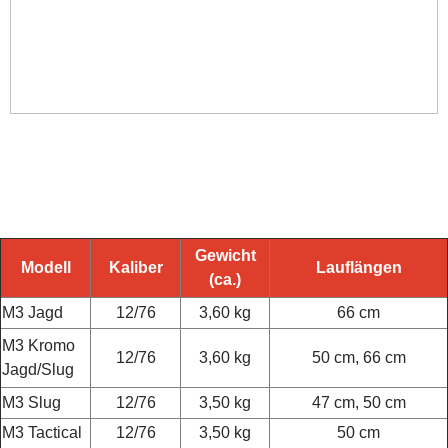
M3 Tactical
Gewicht
Modell
Kaliber
Lauflängen
(ca.)
M3 Jagd
12/76
3,60 kg
66 cm
M3 Kromo
12/76
3,60 kg
50 cm, 66 cm
Jagd/Slug
M3 Slug
12/76
3,50 kg
47 cm, 50 cm
M3 Tactical
12/76
3,50 kg
50 cm