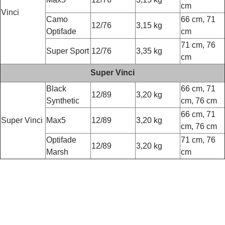
cm
Vinci
Camo
66 cm, 71
12/76
3,15 kg
Optifade
cm
71 cm, 76
Super Sport
12/76
3,35 kg
cm
Super Vinci
Black
66 cm, 71
12/89
3,20 kg
Synthetic
cm, 76 cm
66 cm, 71
Super Vinci
Max5
12/89
3,20 kg
cm, 76 cm
Optifade
71 cm, 76
12/89
3,20 kg
Marsh
cm