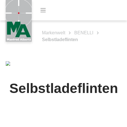
Markenwelt
BENELLI
Selbstladeflinten
Selbstladeflinten