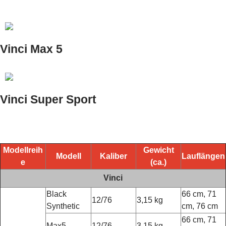
Vinci Max 5
Vinci Super Sport
Modellreih
Gewicht
Modell
Kaliber
Lauflängen
e
(ca.)
Vinci
Black
66 cm, 71
12/76
3,15 kg
Synthetic
cm, 76 cm
66 cm, 71
Max5
12/76
3,15 kg