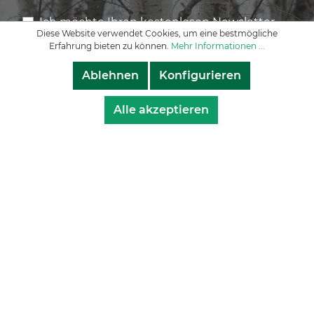
Ich möchte Ihren kostenlosen Newsletter
Diese Website verwendet Cookies, um eine bestmögliche
abonnieren und stimme den
Erfahrung bieten zu können.
Mehr Informationen ...
Datenschutzbestimmungen
zu ¹⁾ *
Ablehnen
Konfigurieren
E-Mail Adresse
Alle akzeptieren
Anmelden
¹⁾ Sie können Ihre Einwilligung zum Erhalt des Newsletters
jederzeit widerrufen, durch Anklicken des am Ende eines
jeden Newsletters befindlichen Abmelden-Links.
Alle mit * gekennzeichneten Felder sind Pflichtfelder. Wie
sorgfältig wir mit Ihren Daten umgehen, können Sie auch
unseren Datenschutzbestimmungen entnehmen.