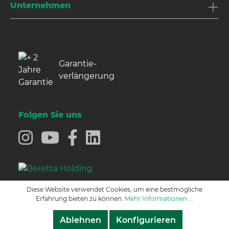
Unternehmen
Garantie­
verlängerung
Folgen Sie uns
Diese Website verwendet Cookies, um eine bestmögliche
Erfahrung bieten zu können.
Mehr Informationen ...
Ablehnen
Konfigurieren
© 2021 Manfred Alberts GmbH