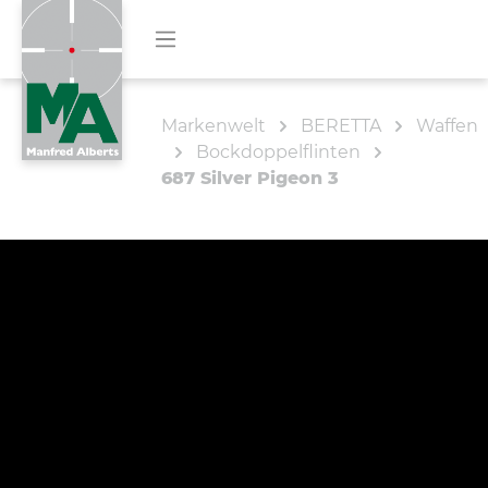
Markenwelt
BERETTA
Waffen
Bockdoppelflinten
687 Silver Pigeon 3